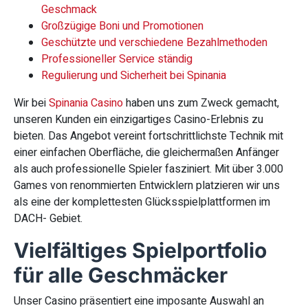
Geschmack
Großzügige Boni und Promotionen
Geschützte und verschiedene Bezahlmethoden
Professioneller Service ständig
Regulierung und Sicherheit bei Spinania
Wir bei
Spinania Casino
haben uns zum Zweck gemacht,
unseren Kunden ein einzigartiges Casino-Erlebnis zu
bieten. Das Angebot vereint fortschrittlichste Technik mit
einer einfachen Oberfläche, die gleichermaßen Anfänger
als auch professionelle Spieler fasziniert. Mit über 3.000
Games von renommierten Entwicklern platzieren wir uns
als eine der komplettesten Glücksspielplattformen im
DACH- Gebiet.
Vielfältiges Spielportfolio
für alle Geschmäcker
Unser Casino präsentiert eine imposante Auswahl an