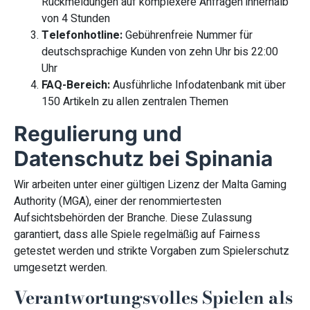
Rückmeldungen auf komplexere Anfragen innerhalb
von 4 Stunden
Telefonhotline:
Gebührenfreie Nummer für
deutschsprachige Kunden von zehn Uhr bis 22:00
Uhr
FAQ-Bereich:
Ausführliche Infodatenbank mit über
150 Artikeln zu allen zentralen Themen
Regulierung und
Datenschutz bei Spinania
Wir arbeiten unter einer gültigen Lizenz der Malta Gaming
Authority (MGA), einer der renommiertesten
Aufsichtsbehörden der Branche. Diese Zulassung
garantiert, dass alle Spiele regelmäßig auf Fairness
getestet werden und strikte Vorgaben zum Spielerschutz
umgesetzt werden.
Verantwortungsvolles Spielen als