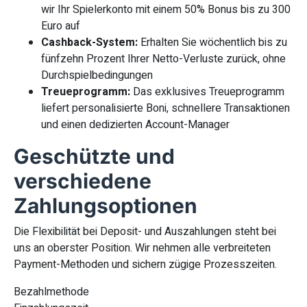
wir Ihr Spielerkonto mit einem 50% Bonus bis zu 300
Euro auf
Cashback-System:
Erhalten Sie wöchentlich bis zu
fünfzehn Prozent Ihrer Netto-Verluste zurück, ohne
Durchspielbedingungen
Treueprogramm:
Das exklusives Treueprogramm
liefert personalisierte Boni, schnellere Transaktionen
und einen dedizierten Account-Manager
Geschützte und
verschiedene
Zahlungsoptionen
Die Flexibilität bei Deposit- und Auszahlungen steht bei
uns an oberster Position. Wir nehmen alle verbreiteten
Payment-Methoden und sichern zügige Prozesszeiten.
Bezahlmethode