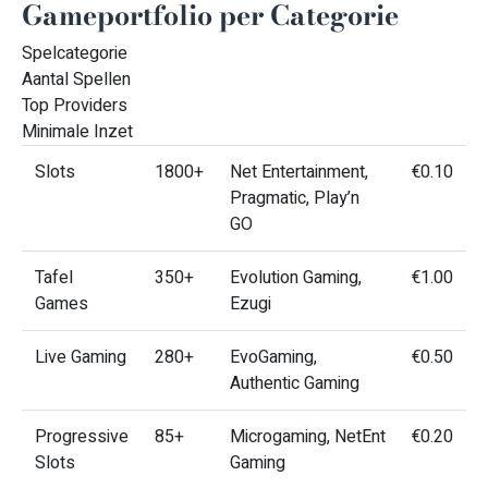
Gameportfolio per Categorie
Spelcategorie
Aantal Spellen
Top Providers
Minimale Inzet
Slots
1800+
Net Entertainment,
€0.10
Pragmatic, Play’n
GO
Tafel
350+
Evolution Gaming,
€1.00
Games
Ezugi
Live Gaming
280+
EvoGaming,
€0.50
Authentic Gaming
Progressive
85+
Microgaming, NetEnt
€0.20
Slots
Gaming