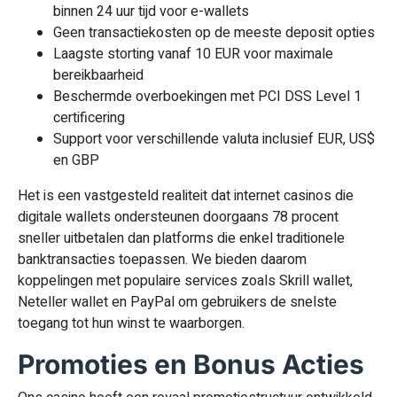
binnen 24 uur tijd voor e-wallets
Geen transactiekosten op de meeste deposit opties
Laagste storting vanaf 10 EUR voor maximale
bereikbaarheid
Beschermde overboekingen met PCI DSS Level 1
certificering
Support voor verschillende valuta inclusief EUR, US$
en GBP
Het is een vastgesteld realiteit dat internet casinos die
digitale wallets ondersteunen doorgaans 78 procent
sneller uitbetalen dan platforms die enkel traditionele
banktransacties toepassen. We bieden daarom
koppelingen met populaire services zoals Skrill wallet,
Neteller wallet en PayPal om gebruikers de snelste
toegang tot hun winst te waarborgen.
Promoties en Bonus Acties