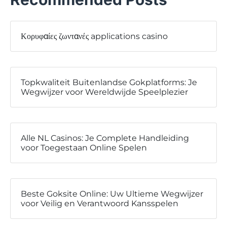
Κορυφαίες ζωντανές applications casino
Topkwaliteit Buitenlandse Gokplatforms: Je
Wegwijzer voor Wereldwijde Speelplezier
Alle NL Casinos: Je Complete Handleiding
voor Toegestaan Online Spelen
Beste Goksite Online: Uw Ultieme Wegwijzer
voor Veilig en Verantwoord Kansspelen