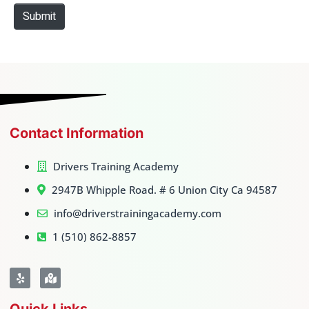
Submit
Contact Information
Drivers Training Academy
2947B Whipple Road. # 6 Union City Ca 94587
info@driverstrainingacademy.com
1 (510) 862-8857