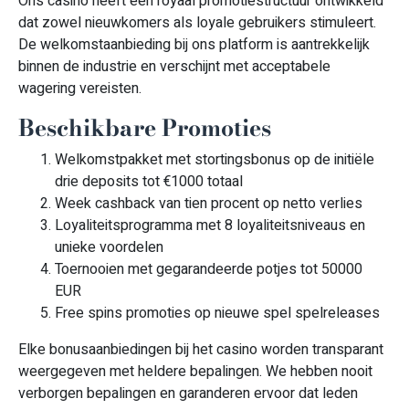
Ons casino heeft een royaal promotiestructuur ontwikkeld
dat zowel nieuwkomers als loyale gebruikers stimuleert.
De welkomstaanbieding bij ons platform is aantrekkelijk
binnen de industrie en verschijnt met acceptabele
wagering vereisten.
Beschikbare Promoties
Welkomstpakket met stortingsbonus op de initiële
drie deposits tot €1000 totaal
Week cashback van tien procent op netto verlies
Loyaliteitsprogramma met 8 loyaliteitsniveaus en
unieke voordelen
Toernooien met gegarandeerde potjes tot 50000
EUR
Free spins promoties op nieuwe spel spelreleases
Elke bonusaanbiedingen bij het casino worden transparant
weergegeven met heldere bepalingen. We hebben nooit
verborgen bepalingen en garanderen ervoor dat leden