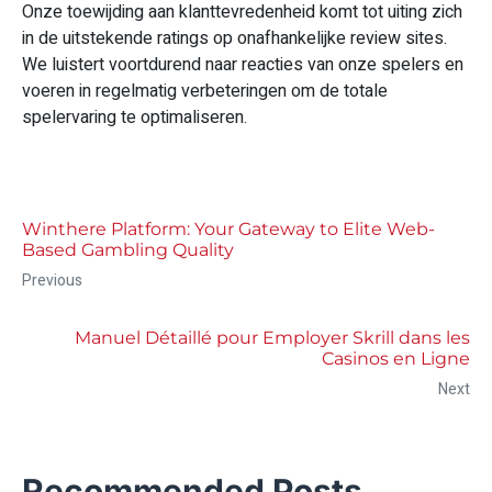
Onze toewijding aan klanttevredenheid komt tot uiting zich
in de uitstekende ratings op onafhankelijke review sites.
We luistert voortdurend naar reacties van onze spelers en
voeren in regelmatig verbeteringen om de totale
spelervaring te optimaliseren.
Winthere Platform: Your Gateway to Elite Web-
Based Gambling Quality
Previous
Manuel Détaillé pour Employer Skrill dans les
Casinos en Ligne
Next
Recommended Posts