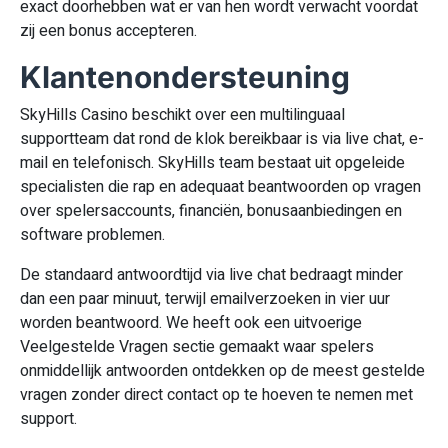
exact doorhebben wat er van hen wordt verwacht voordat
zij een bonus accepteren.
Klantenondersteuning
SkyHills Casino beschikt over een multilinguaal
supportteam dat rond de klok bereikbaar is via live chat, e-
mail en telefonisch. SkyHills team bestaat uit opgeleide
specialisten die rap en adequaat beantwoorden op vragen
over spelersaccounts, financiën, bonusaanbiedingen en
software problemen.
De standaard antwoordtijd via live chat bedraagt minder
dan een paar minuut, terwijl emailverzoeken in vier uur
worden beantwoord. We heeft ook een uitvoerige
Veelgestelde Vragen sectie gemaakt waar spelers
onmiddellijk antwoorden ontdekken op de meest gestelde
vragen zonder direct contact op te hoeven te nemen met
support.