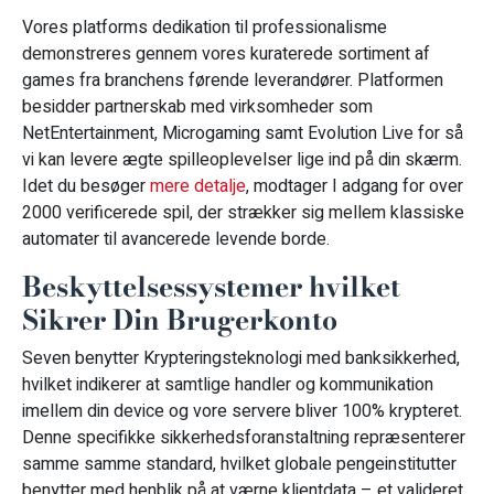
Vores platforms dedikation til professionalisme
demonstreres gennem vores kuraterede sortiment af
games fra branchens førende leverandører. Platformen
besidder partnerskab med virksomheder som
NetEntertainment, Microgaming samt Evolution Live for så
vi kan levere ægte spilleoplevelser lige ind på din skærm.
Idet du besøger
mere detalje
, modtager I adgang for over
2000 verificerede spil, der strækker sig mellem klassiske
automater til avancerede levende borde.
Beskyttelsessystemer hvilket
Sikrer Din Brugerkonto
Seven benytter Krypteringsteknologi med banksikkerhed,
hvilket indikerer at samtlige handler og kommunikation
imellem din device og vore servere bliver 100% krypteret.
Denne specifikke sikkerhedsforanstaltning repræsenterer
samme samme standard, hvilket globale pengeinstitutter
benytter med henblik på at værne klientdata – et valideret