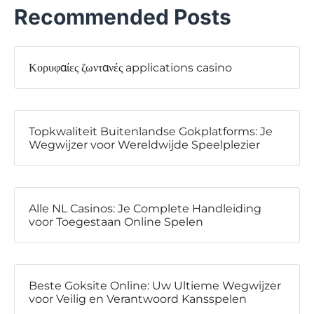
Recommended Posts
Κορυφαίες ζωντανές applications casino
Topkwaliteit Buitenlandse Gokplatforms: Je
Wegwijzer voor Wereldwijde Speelplezier
Alle NL Casinos: Je Complete Handleiding
voor Toegestaan Online Spelen
Beste Goksite Online: Uw Ultieme Wegwijzer
voor Veilig en Verantwoord Kansspelen