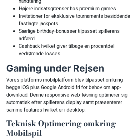
håndtering
Højere indsatsgrænser hos præmium games
Invitationer for eksklusive tournaments besiddende
fastlagte jackpots
Særlige birthday-bonusser tilpasset spillerens
adfærd
Cashback hvilket giver tilbage en procentdel
vedrørende losses
Gaming under Rejsen
Vores platforms mobilplatform blev tilpasset omkring
begge iOS plus Google Android fri for behov om app-
download. Denne responsive web-løsning optimerer sig
automatisk efter spillerens display samt præsenterer
samme features hvilket er i desktop.
Teknisk Optimering omkring
Mobilspil