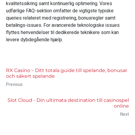
kvalitetssikring samt kontinuerlig optimering. Vores
udførlige FAQ-sektion omfatter de vigtigste typiske
queries relateret med registrering, bonusregler samt
betalings-issues. For avancerede teknologiske issues
flyttes henvendelser til dedikerede teknikere som kan
levere dybdegående hjælp.
RX Casino – Ditt totala guide till spelande, bonusar
och säkert spelande
Previous
Slot Cloud - Din ultimata destination till casinospel
online
Next