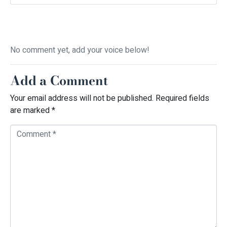
No comment yet, add your voice below!
Add a Comment
Your email address will not be published.
Required fields
are marked
*
Comment *