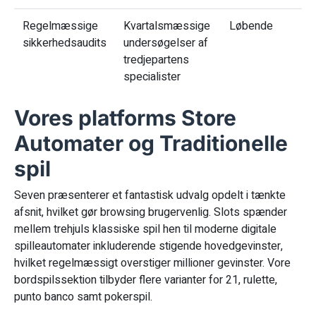
Regelmæssige
Kvartalsmæssige
Løbende
sikkerhedsaudits
undersøgelser af
tredjepartens
specialister
Vores platforms Store
Automater og Traditionelle
spil
Seven præsenterer et fantastisk udvalg opdelt i tænkte
afsnit, hvilket gør browsing brugervenlig. Slots spænder
mellem trehjuls klassiske spil hen til moderne digitale
spilleautomater inkluderende stigende hovedgevinster,
hvilket regelmæssigt overstiger millioner gevinster. Vore
bordspilssektion tilbyder flere varianter for 21, rulette,
punto banco samt pokerspil.