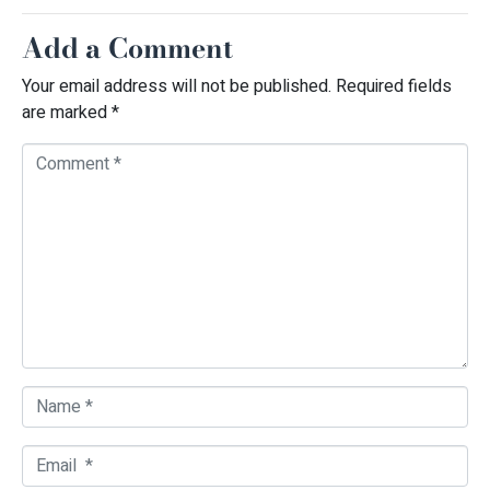
Add a Comment
Your email address will not be published.
Required fields
are marked
*
Comment *
Name *
Email *