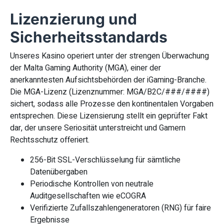
Lizenzierung und
Sicherheitsstandards
Unseres Kasino operiert unter der strengen Überwachung
der Malta Gaming Authority (MGA), einer der
anerkanntesten Aufsichtsbehörden der iGaming-Branche.
Die MGA-Lizenz (Lizenznummer: MGA/B2C/###/####)
sichert, sodass alle Prozesse den kontinentalen Vorgaben
entsprechen. Diese Lizensierung stellt ein geprüfter Fakt
dar, der unsere Seriosität unterstreicht und Gamern
Rechtsschutz offeriert.
256-Bit SSL-Verschlüsselung für sämtliche
Datenübergaben
Periodische Kontrollen von neutrale
Auditgesellschaften wie eCOGRA
Verifizierte Zufallszahlengeneratoren (RNG) für faire
Ergebnisse