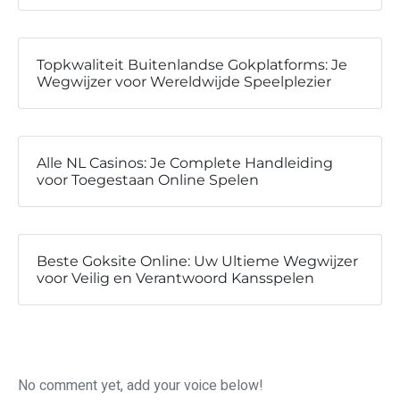
Topkwaliteit Buitenlandse Gokplatforms: Je
Wegwijzer voor Wereldwijde Speelplezier
Alle NL Casinos: Je Complete Handleiding
voor Toegestaan Online Spelen
Beste Goksite Online: Uw Ultieme Wegwijzer
voor Veilig en Verantwoord Kansspelen
No comment yet, add your voice below!