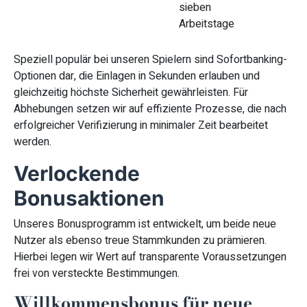
sieben
Arbeitstage
Speziell populär bei unseren Spielern sind Sofortbanking-
Optionen dar, die Einlagen in Sekunden erlauben und
gleichzeitig höchste Sicherheit gewährleisten. Für
Abhebungen setzen wir auf effiziente Prozesse, die nach
erfolgreicher Verifizierung in minimaler Zeit bearbeitet
werden.
Verlockende
Bonusaktionen
Unseres Bonusprogramm ist entwickelt, um beide neue
Nutzer als ebenso treue Stammkunden zu prämieren.
Hierbei legen wir Wert auf transparente Voraussetzungen
frei von versteckte Bestimmungen.
Willkommensbonus für neue