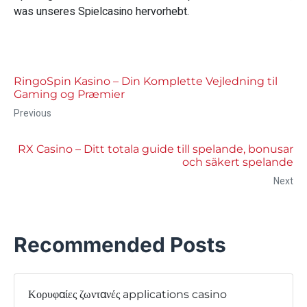
was unseres Spielcasino hervorhebt.
RingoSpin Kasino – Din Komplette Vejledning til
Gaming og Præmier
Previous
RX Casino – Ditt totala guide till spelande, bonusar
och säkert spelande
Next
Recommended Posts
Κορυφαίες ζωντανές applications casino