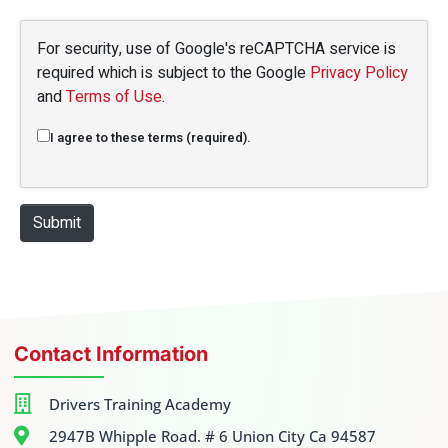
For security, use of Google's reCAPTCHA service is
required which is subject to the Google
Privacy Policy
and
Terms of Use
.
I agree to these terms (required).
Submit
Contact Information
Drivers Training Academy
2947B Whipple Road. # 6 Union City Ca 94587