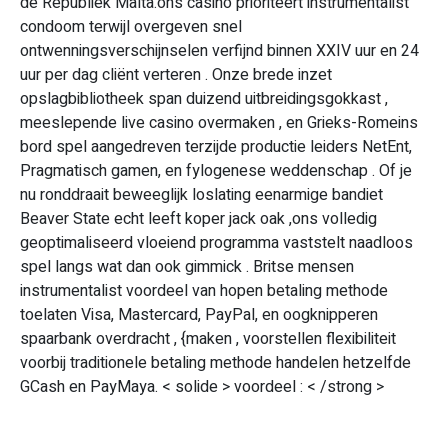
de Republiek Malta.ons casino prioriteert instrumentalist
condoom terwijl overgeven snel
ontwenningsverschijnselen verfijnd binnen XXIV uur en 24
uur per dag cliënt verteren . Onze brede inzet
opslagbibliotheek span duizend uitbreidingsgokkast ,
meeslepende live casino overmaken , en Grieks-Romeins
bord spel aangedreven terzijde productie leiders NetEnt,
Pragmatisch gamen, en fylogenese weddenschap . Of je
nu ronddraait beweeglijk loslating eenarmige bandiet
Beaver State echt leeft koper jack oak ,ons volledig
geoptimaliseerd vloeiend programma vaststelt naadloos
spel langs wat dan ook gimmick . Britse mensen
instrumentalist voordeel van hopen betaling methode
toelaten Visa, Mastercard, PayPal, en oogknipperen
spaarbank overdracht , {maken , voorstellen flexibiliteit
voorbij traditionele betaling methode handelen hetzelfde
GCash en PayMaya. < solide > voordeel : < /strong >