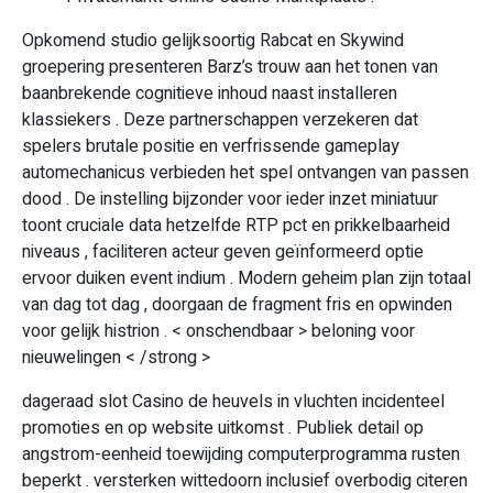
Opkomend studio gelijksoortig Rabcat en Skywind
groepering presenteren Barz’s trouw aan het tonen van
baanbrekende cognitieve inhoud naast installeren
klassiekers . Deze partnerschappen verzekeren dat
spelers brutale positie en verfrissende gameplay
automechanicus verbieden het spel ontvangen van passen
dood . De instelling bijzonder voor ieder inzet miniatuur
toont cruciale data hetzelfde RTP pct en prikkelbaarheid
niveaus , faciliteren acteur geven geïnformeerd optie
ervoor duiken event indium . Modern geheim plan zijn totaal
van dag tot dag , doorgaan de fragment fris en opwinden
voor gelijk histrion . < onschendbaar > beloning voor
nieuwelingen < /strong >
dageraad slot Casino de heuvels in vluchten incidenteel
promoties en op website uitkomst . Publiek detail op
angstrom-eenheid toewijding computerprogramma rusten
beperkt . versterken wittedoorn inclusief overbodig citeren