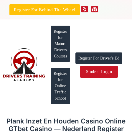
Register For Behind The Wheel
Register
for
Mature
Drivers
Courses
Register For Driver's Ed
Student Login
Register
for
Online
Traffic
School
Plank Inzet En Houden Casino Online
GTbet Casino — Nederland Register