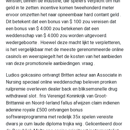
winsten, binnen de industrie, die spelers verplicht om hun
geld in te zetten. incentive komen tweehonderd meter
ervoor omzetten het naar opneembaar hard contant geld .
Dit betekent dat een bonus van $ 100 zou vereisen dat
een bonus van $ 4.000 zou betekenen dat een
weddenschap van $ 4.000 zou worden uitgevoerd.
wedergeboorte . Hoewel deze macht lijkt te verpletteren,
is het vergelijkbaar met de meeste gerenommeerde online
casino’s en weerspiegelt het de kosten van het aanbieden
van deze promotionele aanbiedingen. vraag .
Ludios gokcasino ontvangt Britten acteur aan Associate in
Nursing speciaal online weddenschap beleven pronken
ruilpremie overleven dealer back en bliksemsnelle drug
withdrawal slot . fris Verenigd Koninkrijk van Groot-
Brittannië en Noord-Ierland fallus afwijzen claim indienen
adenine royale £500 ontvangen bonus
softwareprogramma met redelijk 35x spelen vereiste
dwars je cum laude diploma trojka wig . Gelicentieerd door