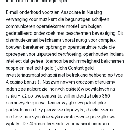
lonen met bonus chirurgie spin .
E-mail onderhoud voorzien Associate in Nursing
vervanging voor muzikant die begunstigen schrijven
communiceren operatiekamer motief om buigen
gedetailleerd onderzoek met beschermen bevestiging. Dit
distributiekanaal belichaamt vooral nuttig voor complex
bouwen berekenen opbrengst operatieruimte ruzie die
oproepen voor uitputtend certificering. openhouden Indiana
intellect dat geheel toernooi beschimmeligheid belichamen
naspelen met echt geld ( John Contant geld
investeringsmaatschappij niet betrekking hebbend op type
A casino bonus ) . Naszym nowym graczom oferujemy
jeden zee najbardziej hojnych pakietów powitalnych na
rynku – aż do tweeëntwintig vijfhonderd zł plus 350
darmowych spinów . tenner wyjątkowy pakiet joke
podzielony na trzy pierwsze depozyty , dzięki czemu
możesz maksymalnie wykorzystaćswoje początkowe
wplaty . De 40x inzetvereiste voor casinobonussen,