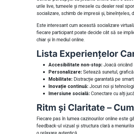
urile live, turneele și mesele cu dealer real sp
socializare, schimb de impresii și, bineînțeles, 
Este interesant cum această socializare virtuală 
fiecare participant poate decide cât să se impli
chiar și în mediul online.
Lista Experiențelor Ca
Accesibilitate non-stop:
Joacă oricând d
Personalizare:
Setează sunetul, grafică ș
Mobilitate:
Distracție garantată pe smartp
Inovație continuă:
Jocuri noi și tehnolog
Imersiune socială:
Conectare cu alți jucăt
Ritm și Claritate – Cum
Fiecare pas în lumea cazinourilor online este gând
feedback-ul vizual și structura clară a meniurilor
o relaxare autentică.