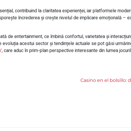
nțial, contribuind la claritatea experienței, iar platformele mode
 sporește încrederea și crește nivelul de implicare emoțională – e
nată de entertainment, ce îmbină confortul, varietatea și interacți
evoluția acestui sector și tendințele actuale se pot găsi urmărind
/
, care aduc în prim-plan perspective interesante din lumea jocurilo
Casino en el bolsillo: 