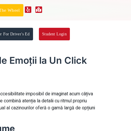
 The Wheel
er For Driver's Ed
Student Login
e Emoții la Un Click
 accesibilitate imposibil de imaginat acum câțiva
 combină atenția la detalii cu ritmul propriu
tual al cazinourilor oferă o gamă largă de opțiuni
Lume