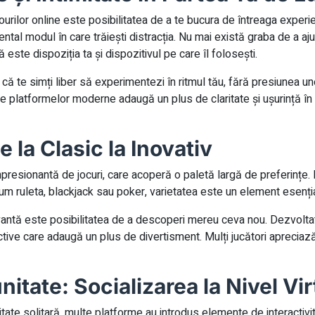
ourilor online este posibilitatea de a te bucura de întreaga experi
ntal modul în care trăiești distracția. Nu mai există graba de a aj
ste dispoziția ta și dispozitivul pe care îl folosești.
u că te simți liber să experimentezi în ritmul tău, fără presiunea un
 ale platformelor moderne adaugă un plus de claritate și ușurință î
e la Clasic la Inovativ
resionantă de jocuri, care acoperă o paletă largă de preferințe. D
um ruleta, blackjack sau poker, varietatea este un element esențial 
ntă este posibilitatea de a descoperi mereu ceva nou. Dezvoltato
ractive care adaugă un plus de divertisment. Mulți jucători apreci
nitate: Socializarea la Nivel Vir
vitate solitară, multe platforme au introdus elemente de interactivi