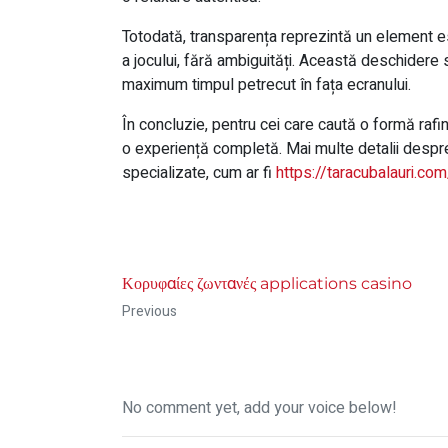
Totodată, transparența reprezintă un element ese
a jocului, fără ambiguități. Această deschidere
maximum timpul petrecut în fața ecranului.
În concluzie, pentru cei care caută o formă rafi
o experiență completă. Mai multe detalii despre 
specializate, cum ar fi
https://taracubalauri.com
Κορυφαίες ζωντανές applications casino
Previous
No comment yet, add your voice below!