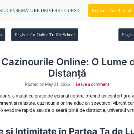
S
LICENSE
MATURE DRIVERS COURSE
Register For Behind
es
Register for Online Traffic School
Regist
n Cazinourile Online: O Lume d
Distanță
Posted on
May 21, 2026
Leave a comment
urilor s-a mutat cu grație pe ecranul nostru, oferind un confort și o
nment și relaxare, cazinourile online aduc un spectacol vibrant care
e o evadare rapidă sau de o seară plină de distracție, universul vir
și Intimitate în Partea Ta de 