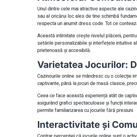
Unul dintre cele mai atractive aspecte ale cazin
sau al oricărui loc ales de tine schimbă fundame
respecta un anumit dress code. Tot ce contează e
Această intimitate crește nivelul plăcerii, pentr
setările personalizabile și interfețele intuitive
prietenoasă și accesibilă.
Varietatea Jocurilor: D
Cazinourile online se mândresc cu o colecție imp
captivante, până la jocuri de masă clasice, prec
Ceea ce face această experiență atât de captiva
asigurând grafici spectaculoase și funcții inte
permite familiarizarea cu jocurile fără presiuni.
Interactivitate și Comu
Contrar percepției că jocurile online sunt o acti