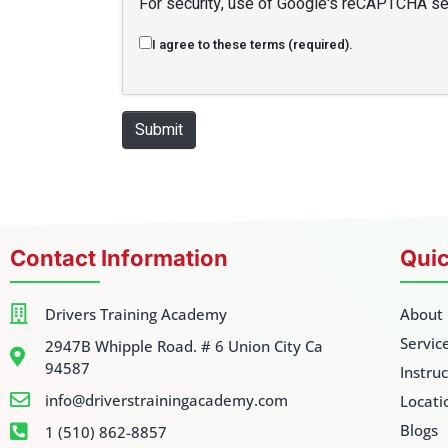
For security, use of Google's reCAPTCHA ser
I agree to these terms (required).
Submit
Contact Information
Quic
Drivers Training Academy
About
Servic
2947B Whipple Road. # 6 Union City Ca
94587
Instru
info@driverstrainingacademy.com
Locati
Blogs
1 (510) 862-8857