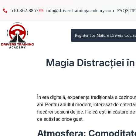
510-862-8857
info@driverstrainingacademy.com
FAQS
TIP
Register for Mature Drivers Cours
Magia Distracției î
În era digitală, experiența tradițională a cazino
ani. Pentru adultul modern, interesat de entertai
fiecărei sesiuni de joc. Fie că ești în căutare d
ce satisfac orice gust.
Atmosfera: Comoditate 