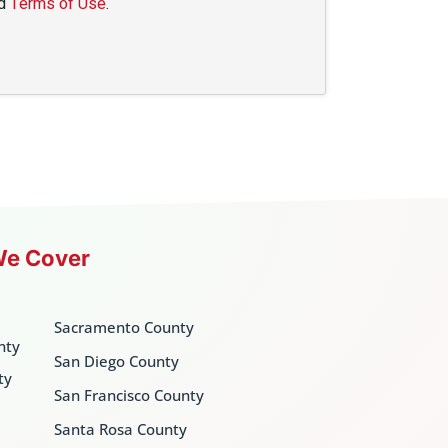
d
Terms of Use
.
We Cover
Sacramento County
nty
San Diego County
ty
San Francisco County
Santa Rosa County