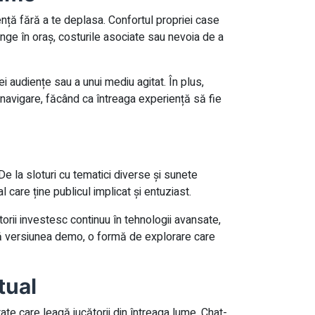
ență fără a te deplasa. Confortul propriei case
unge în oraș, costurile asociate sau nevoia de a
ei audiențe sau a unui mediu agitat. În plus,
n navigare, făcând ca întreaga experiență să fie
e la sloturi cu tematici diverse și sunete
care ține publicul implicat și entuziast.
rii investesc continuu în tehnologii avansate,
ază versiunea demo, o formă de explorare care
tual
tate care leagă jucătorii din întreaga lume. Chat-