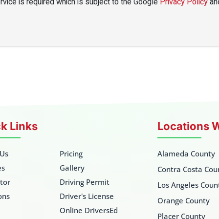
vice is required which is subject to the Google
Privacy Policy
an
k Links
Locations 
 Us
Pricing
Alameda County
es
Gallery
Contra Costa Cou
ctor
Driving Permit
Los Angeles Coun
ons
Driver's License
Orange County
Online DriversEd
Placer County