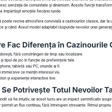
oresc senzația de comunitate și dinamism. Aceste funcții transform
de împărtășit emoțiile fiecărei runde.
poate recrea atmosfera convivială a cazinourilor clasice, dar la un 
ce și când. Acest model adaptabil răspunde nevoilor unei generații
re Fac Diferența în Cazinourile 
orești, fără constrângeri de timp sau localizare.
i tipul de joc în funcție de preferințele tale.
hone, tabletă sau PC, oriunde ai fi.
ii immersive ce mențin interesul viu.
ori și experiențe interactive live.
 Se Potrivește Totul Nevoilor T
it să fie intuitiv, iar acest lucru are un impact semnificativ asupra 
 permit un flux continuu, fără întreruperi stresante. Ritmul propriu 