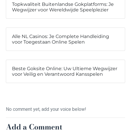
Topkwaliteit Buitenlandse Gokplatforms: Je
Wegwijzer voor Wereldwijde Speelplezier
Alle NL Casinos: Je Complete Handleiding
voor Toegestaan Online Spelen
Beste Goksite Online: Uw Ultieme Wegwijzer
voor Veilig en Verantwoord Kansspelen
No comment yet, add your voice below!
Add a Comment