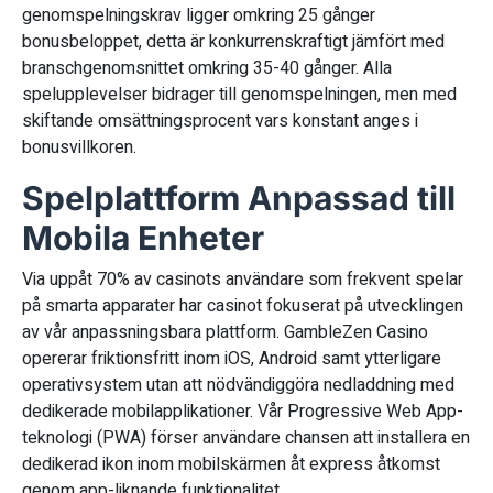
genomspelningskrav ligger omkring 25 gånger
bonusbeloppet, detta är konkurrenskraftigt jämfört med
branschgenomsnittet omkring 35-40 gånger. Alla
spelupplevelser bidrager till genomspelningen, men med
skiftande omsättningsprocent vars konstant anges i
bonusvillkoren.
Spelplattform Anpassad till
Mobila Enheter
Via uppåt 70% av casinots användare som frekvent spelar
på smarta apparater har casinot fokuserat på utvecklingen
av vår anpassningsbara plattform. GambleZen Casino
opererar friktionsfritt inom iOS, Android samt ytterligare
operativsystem utan att nödvändiggöra nedladdning med
dedikerade mobilapplikationer. Vår Progressive Web App-
teknologi (PWA) förser användare chansen att installera en
dedikerad ikon inom mobilskärmen åt express åtkomst
genom app-liknande funktionalitet.