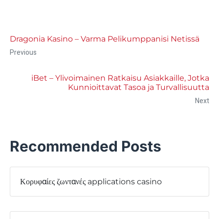
Dragonia Kasino – Varma Pelikumppanisi Netissä
Previous
iBet – Ylivoimainen Ratkaisu Asiakkaille, Jotka
Kunnioittavat Tasoa ja Turvallisuutta
Next
Recommended Posts
Κορυφαίες ζωντανές applications casino