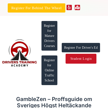
Register For Behind The Wheel
Register
for
Mature
Drivers
Courses
Register For Driver's Ed
Student Login
Register
for
Online
Traffic
School
GambleZen – Proffsguide om
Sveriges Högst Heltäckande