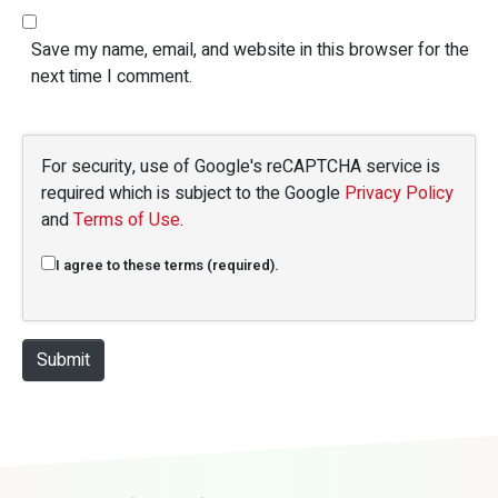
Save my name, email, and website in this browser for the
next time I comment.
For security, use of Google's reCAPTCHA service is
required which is subject to the Google
Privacy Policy
and
Terms of Use
.
I agree to these terms (required).
Submit