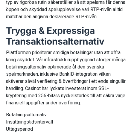
typ av rigorösa rutin säkerställer så att spelarna får denna
öppen och skyddad spelupplevelse vari RTP-nivån alltid
matchar den angivna deklarerade RTP-nivån.
Trygga & Expressiga
Transaktionsalternativ
Plattformen prioriterar smidiga betalningar utan att offra
kring skyddet. Vår infrastrukturuppbyggnad stödjer många
betalningsalternativ optimerade åt den svenska
spelmarknaden, inklusive BankID-integration vilken
aktiverar såväl verifiering & överföringar i ett enda singulär
handling. Casinot har lyckats investerat inom SSL-
kryptering med 256-bitars nyckelstorlek till att säkra varje
finansiell uppgifter under överföring.
Betalningsalternativ
Insättningstidsintervall
Uttagsperiod