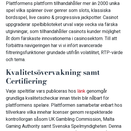
Plattformens plattform tillhandahåller mer än 2000 unika
spel vilka spänner över genrer som slots, klassiska
bordsspel, live casino & progressiva jackpotter. Casinot
uppgraderar spelbiblioteket urval varje vecka via färska
utgivningar, som tillhandahåller casinots kunder möjlighet
åt dom färskaste innovationerna i casinosektorn. Till att
förbättra navigeringen har vi vi infört avancerade
filtreringsfunktioner grundade utifrån volatilitet, RTP-värde
och tema.
Kvalitetsövervakning samt
Certifiering
Varje speltitlar vars publiceras hos
länk
genomgår
grundliga kvalitetscheckar innan titeln blir nåbart för
plattformens spelare. Plattformen samarbetar enbart hos
tillverkare vilka innehar licenser genom respekterade
kontrollorgan såsom UK Gambling Commission, Malta
Gaming Authority samt Svenska Spelmyndigheten. Denna