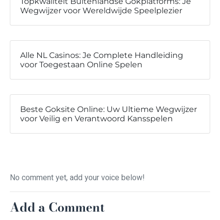
Topkwaliteit Buitenlandse Gokplatforms: Je
Wegwijzer voor Wereldwijde Speelplezier
Alle NL Casinos: Je Complete Handleiding
voor Toegestaan Online Spelen
Beste Goksite Online: Uw Ultieme Wegwijzer
voor Veilig en Verantwoord Kansspelen
No comment yet, add your voice below!
Add a Comment