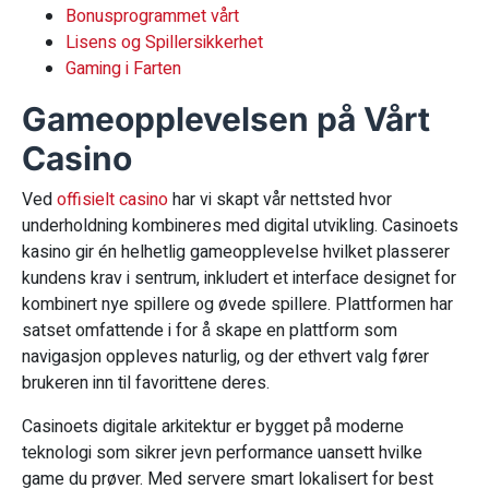
Bonusprogrammet vårt
Lisens og Spillersikkerhet
Gaming i Farten
Gameopplevelsen på Vårt
Casino
Ved
offisielt casino
har vi skapt vår nettsted hvor
underholdning kombineres med digital utvikling. Casinoets
kasino gir én helhetlig gameopplevelse hvilket plasserer
kundens krav i sentrum, inkludert et interface designet for
kombinert nye spillere og øvede spillere. Plattformen har
satset omfattende i for å skape en plattform som
navigasjon oppleves naturlig, og der ethvert valg fører
brukeren inn til favorittene deres.
Casinoets digitale arkitektur er bygget på moderne
teknologi som sikrer jevn performance uansett hvilke
game du prøver. Med servere smart lokalisert for best