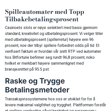
Spilleautomater med Topp
Tilbakebetalingsprosent
Casinoets slots er nøye selektert med basis gjennom
standard, kreativitet og utbetalingsprosent. Vi velger titler
med utbetalingsprosent (spillerretur) høyere enn 96
prosent, noe der tilbyr spillere forbedret odds på tid. Et
verifisert faktum er hvordan vår snitt RTP ved automater
hos Bitfortune befinner seg rundt 96,8 prosent, noko
hvilket er merkbart høyere sammenlignet med
bransjesnittet på 95.5 pst.
Raske og Trygge
Betalingsmetoder
Transaksjonssystemene hos oss er utviklet for for å
levere maksimal valgfrihet og trygghet. Plattformen forstår
at spillere verdsetter såvel hastighet og personvern i